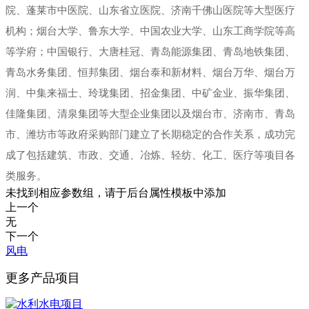
院、蓬莱市中医院、山东省立医院、济南千佛山医院等大型医疗
机构；烟台大学、鲁东大学、中国农业大学、山东工商学院等高
等学府；中国银行、大唐桂冠、青岛能源集团、青岛地铁集团、
青岛水务集团、恒邦集团、烟台泰和新材料、烟台万华、烟台万
润、中集来福士、玲珑集团、招金集团、中矿金业、振华集团、
佳隆集团、清泉集团等大型企业集团以及烟台市、济南市、青岛
市、潍坊市等政府采购部门建立了长期稳定的合作关系，成功完
成了包括建筑、市政、交通、冶炼、轻纺、化工、医疗等项目各
类服务。
未找到相应参数组，请于后台属性模板中添加
上一个
无
下一个
风电
更多产品项目