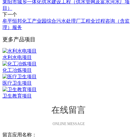
莱阳市城乡一体化供水建设工程（供水管网及富水河水厂项
目）
下一个
牟平恒邦化工产业园综合污水处理厂工程全过程咨询（含监
理）服务
更多产品项目
水利水电项目
化工冶炼项目
医疗卫生项目
卫生教育项目
在线留言
ONLINE MESSAGE
留言应用名称：