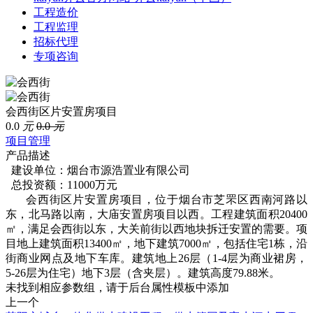
工程造价
工程监理
招标代理
专项咨询
会西街区片安置房项目
0.0
元
0.0
元
项目管理
产品描述
建设单位：
烟台市源浩置业有限公司
总投资额：
11000万元
会西街区片安置房项目，位于烟台市芝罘区西南河路以
东，北马路以南，大庙安置房项目以西。工程建筑面积
20400
㎡，满足会西街以东，大关前街以西地块拆迁安置的需要。项
目地上建筑面积13400㎡，地下建筑7000㎡，包括住宅1栋，沿
街商业网点及地下车库。建筑地上26层（1-4层为商业裙房，
5-26层为住宅）地下3层（含夹层）。建筑高度79.88米。
未找到相应参数组，请于后台属性模板中添加
上一个