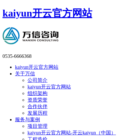
kaiyun开云官方网站
0535-6666368
kaiyun开云官方网站
关于万信
公司简介
kaiyun开云官方网站
组织架构
资质荣誉
合作伙伴
发展历程
服务与案例
项目管理
kaiyun开云官方网站-开云kaiyun（中国）
工程造价