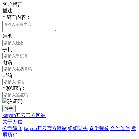
客户留言
描述：
*
留言内容：
姓名：
手机：
电话：
邮箱：
*
验证码：
提交
kaiyun开云官方网站
关于万信
公司简介
kaiyun开云官方网站
组织架构
资质荣誉
合作伙伴
发
展历程