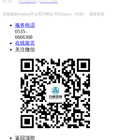
邮箱
：
ytwanxin@163.com
页面版权©kaiyun开云官方网站-开云kaiyun（中国） 版权所有
服务电话
0535-
6666368
在线留言
关注微信
返回顶部