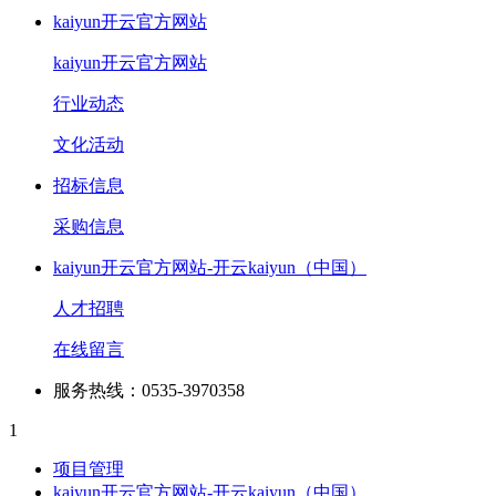
kaiyun开云官方网站
kaiyun开云官方网站
行业动态
文化活动
招标信息
采购信息
kaiyun开云官方网站-开云kaiyun（中国）
人才招聘
在线留言
服务热线：0535-3970358
1
项目管理
kaiyun开云官方网站-开云kaiyun（中国）