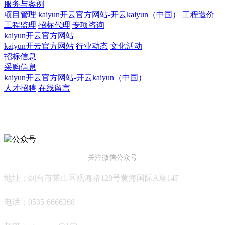
服务与案例
项目管理
kaiyun开云官方网站-开云kaiyun（中国）
工程造价
工程监理
招标代理
专项咨询
kaiyun开云官方网站
kaiyun开云官方网站
行业动态
文化活动
招标信息
采购信息
kaiyun开云官方网站-开云kaiyun（中国）
人才招聘
在线留言
kaiyun开云官方网站-开云kaiyun（中国）
关注微信公众号
地址：烟台市莱山区观海路128号黄海国际A座14F
电话：0535-6666368