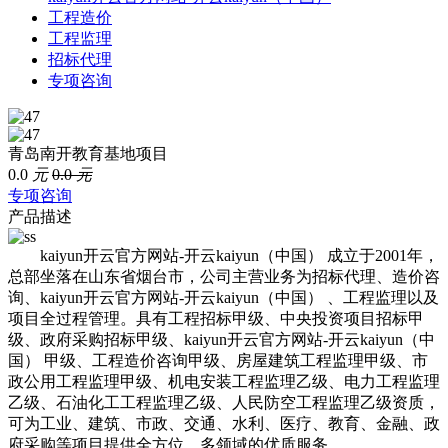
工程造价
工程监理
招标代理
专项咨询
青岛南开教育基地项目
0.0
元
0.0
元
专项咨询
产品描述
kaiyun开云官方网站-开云kaiyun（中国） 成立于2001年，
总部坐落在山东省烟台市，公司主营业务为招标代理、造价咨
询、kaiyun开云官方网站-开云kaiyun（中国） 、工程监理以及
项目全过程管理。具有工程招标甲级、中央投资项目招标甲
级、政府采购招标甲级、kaiyun开云官方网站-开云kaiyun（中
国） 甲级、工程造价咨询甲级、房屋建筑工程监理甲级、市
政公用工程监理甲级、机电安装工程监理乙级、电力工程监理
乙级、石油化工工程监理乙级、人民防空工程监理乙级资质，
可为工业、建筑、市政、交通、水利、医疗、教育、金融、政
府采购等项目提供全方位、多领域的优质服务。