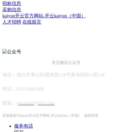
招标信息
采购信息
kaiyun开云官方网站-开云kaiyun（中国）
人才招聘
在线留言
kaiyun开云官方网站-开云kaiyun（中国）
关注微信公众号
地址：烟台市莱山区观海路128号黄海国际A座14F
电话：0535-6666368
邮箱
：
ytwanxin@163.com
页面版权©kaiyun开云官方网站-开云kaiyun（中国） 版权所有
服务电话
0535-