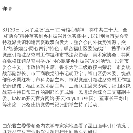
详情
3月30日，为了发扬“五一”口号核心精神，将中共二十大、全
国“两会”精神落实到乡村振兴具体实践中，民进烟台市委会坚
持凝聚共识和建言资政双向发力，整合会内外优势资源，突
出“智荟烟台·同心四行”特色，联合福山区委统战部，携手市派
党建引领驻岔夼村工作组和市书法家协会、美术家协会，共同
在张格庄镇岔夼村举办“同心赋能乡村振兴”系列活动。民进市
委会主委、市政协副主席、鲁东大学二级教授曲荣君，市委统
战部副部长、市工商联党组书记胡卫宁，福山区委常委、统战
部部长周红梅，市科协副主席、市派党建引领驻岔夼村工作组
长薛建伟，福山区政协副主席、工商联主席宋夕纯，福山区统
战部主持日常工作的副部长姜成海，
民进烟台综合二支部副主
委、kaiyun开云官方网站-开云kaiyun（中国） 董事长王寿山
等出席，张格庄镇党委书记张鹏举主持了活动。
曲荣君主委带领会内农学专家实地查看了巫山脆李引种情况，
并就岔夼村产业振兴话题进行田间地头式研讨。