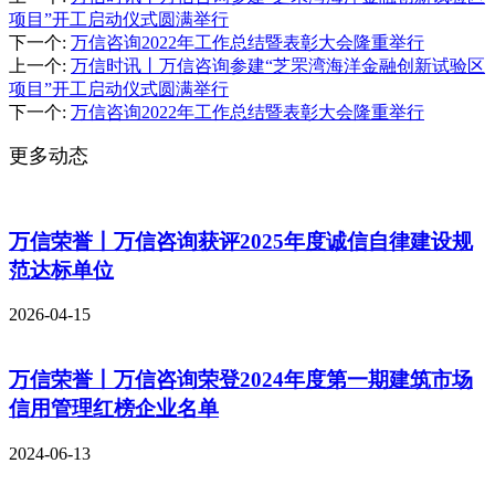
项目”开工启动仪式圆满举行
下一个
:
万信咨询2022年工作总结暨表彰大会隆重举行
上一个
:
万信时讯丨万信咨询参建“芝罘湾海洋金融创新试验区
项目”开工启动仪式圆满举行
下一个
:
万信咨询2022年工作总结暨表彰大会隆重举行
更多动态
万信荣誉丨万信咨询获评2025年度诚信自律建设规
范达标单位
2026-04-15
万信荣誉丨万信咨询荣登2024年度第一期建筑市场
信用管理红榜企业名单
2024-06-13